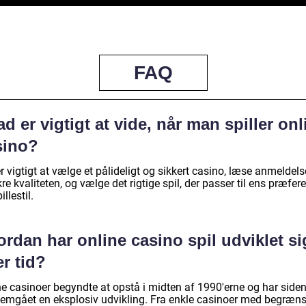
FAQ
d er vigtigt at vide, når man spiller onl
sino?
r vigtigt at vælge et pålideligt og sikkert casino, læse anmeldels
kre kvaliteten, og vælge det rigtige spil, der passer til ens præfer
illestil.
rdan har online casino spil udviklet si
r tid?
ne casinoer begyndte at opstå i midten af 1990'erne og har side
emgået en eksplosiv udvikling. Fra enkle casinoer med begræns