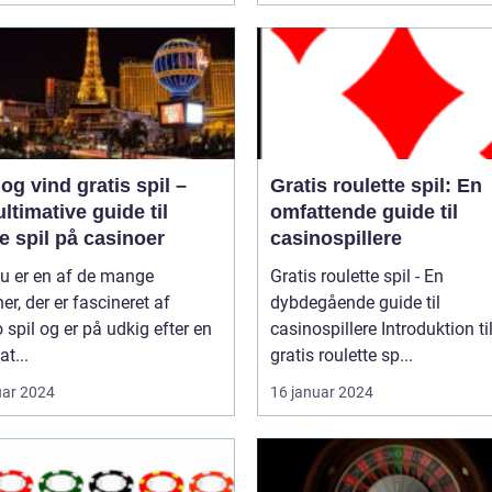
g vind gratis spil –
Gratis roulette spil: En
ltimative guide til
omfattende guide til
e spil på casinoer
casinospillere
du er en af de mange
Gratis roulette spil - En
er, der er fascineret af
dybdegående guide til
 spil og er på udkig efter en
casinospillere Introduktion til
t...
gratis roulette sp...
uar 2024
16 januar 2024