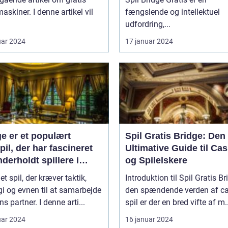
maskiner. I denne artikel vil
fængslende og intellektuel
udfordring,...
uar 2024
17 januar 2024
e er et populært
Spil Gratis Bridge: Den
pil, der har fascineret
Ultimative Guide til Cas
derholdt spillere i
og Spilelskere
r
 et spil, der kræver taktik,
Introduktion til Spil Gratis Bri
gi og evnen til at samarbejde
den spændende verden af c
s partner. I denne arti...
spil er der en bred vifte af m..
uar 2024
16 januar 2024