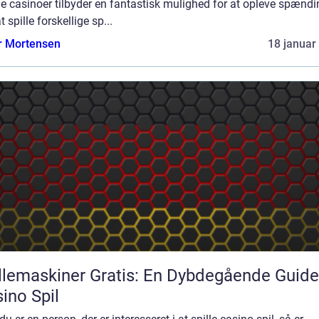
e casinoer tilbyder en fantastisk mulighed for at opleve spænd
t spille forskellige sp...
r Mortensen
18 januar
llemaskiner Gratis: En Dybdegående Guide 
ino Spil