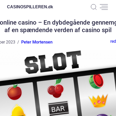
CASINOSPILLEREN.
dk
l online casino – En dybdegående gennem
af en spændende verden af casino spil
red
ber 2023
Peter Mortensen