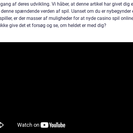
ng af deres udvikling. Vi håber, at denne artikel har givet dig 
 i denne spændende verden af spil. Uanset om du er nybegynder e
spiller, er der masser af muligheder for at nyde casino spil onlin
ikke give det et forsøg og se, om heldet er med dig?