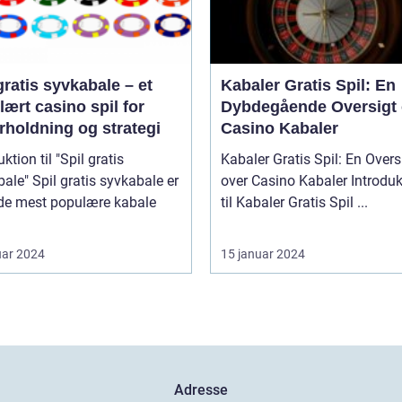
gratis syvkabale – et
Kabaler Gratis Spil: En
ært casino spil for
Dybdegående Oversigt 
rholdning og strategi
Casino Kabaler
ktion til "Spil gratis
Kabaler Gratis Spil: En Overs
tis syvkabale er
over Casino Kabaler Introduktion
 de mest populære kabale
til Kabaler Gratis Spil ...
uar 2024
15 januar 2024
Adresse