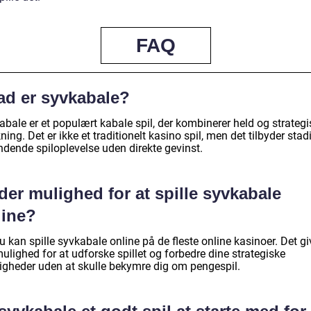
FAQ
ad er syvkabale?
bale er et populært kabale spil, der kombinerer held og strategi
ing. Det er ikke et traditionelt kasino spil, men det tilbyder stad
dende spiloplevelse uden direkte gevinst.
der mulighed for at spille syvkabale
line?
u kan spille syvkabale online på de fleste online kasinoer. Det gi
ulighed for at udforske spillet og forbedre dine strategiske
igheder uden at skulle bekymre dig om pengespil.