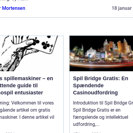
r Mortensen
18 januar
s spillemaskiner – en
Spil Bridge Gratis: En
tende guide til
Spændende
ospil entusiaster
Casinoudfordring
ning: Velkommen til vores
Introduktion til Spil Bridge Gr
gående artikel om gratis
Spil Bridge Gratis er en
maskiner. I denne artikel vil
fængslende og intellektuel
udfordring,...