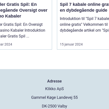
er Gratis Spil: En
Spil 7 kabale online gra
egående Oversigt over
en dybdegående guide
no Kabaler
Introduktion til "Spil 7 kabale
r Gratis Spil: En Oversigt
online gratis" Velkommen til vores
no Kabaler Introduktion
dybdegående artikel om "Spil 
til Kabaler Gratis Spil ...
uar 2024
15 januar 2024
Adresse