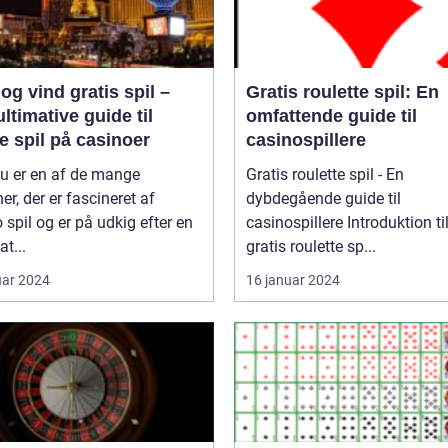
g vind gratis spil –
Gratis roulette spil: En
ltimative guide til
omfattende guide til
e spil på casinoer
casinospillere
du er en af de mange
Gratis roulette spil - En
er, der er fascineret af
dybdegående guide til
 spil og er på udkig efter en
casinospillere Introduktion til
t...
gratis roulette sp...
uar 2024
16 januar 2024