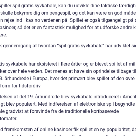
piller spil gratis syvkabale, kan du udvikle dine taktiske færdig
 skulle bekymre dig om pengespil, og det kan være en god måde
in rejse ind i kasino verdenen på. Spillet er også tilgængeligt på 
asinoer, så det er en fantastisk mulighed for at udforske andre 
ere.
sk gennemgang af hvordan “spil gratis syvkabale” har udviklet si
tis syvkabale har eksisteret i flere årtier og er blevet spillet af mil
er over hele verden. Det menes at have sin oprindelse tilbage ti
8. århundrede i Europa, hvor det primært blev spillet af den øvre
orm for tidsfordriv.
delsen af det 19. århundrede blev syvkabale introduceret i Ameri
igt blev populært. Med indførelsen af elektroniske spil begyndte
e gradvist at forsvinde fra de traditionelle kortbaserede
utomater.
 fremkomsten af online kasinoer fik spillet en ny popularitet, d