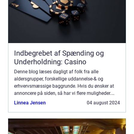
Indbegrebet af Spænding og
Underholdning: Casino
Denne blog læses dagligt af folk fra alle
aldersgrupper, forskellige uddannelse-& og
erhvervsmæssige baggrunde. Hvis du ønsker at
annoncere på siden, så har vi flere muligheder.
Bannerannoncering er blot én af mulighederne. Vil
Linnea Jensen
04 august 2024
du gerne vide mere...