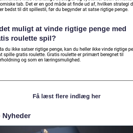
miske tab. Det er en god måde at finde ud af, hvilken strategi d
r bedst til dit spillestil, før du begynder at satse rigtige penge.
det muligt at vinde rigtige penge med
tis roulette spil?
da du ikke satser rigtige penge, kan du heller ikke vinde rigtige 
t spille gratis roulette. Gratis roulette er primært beregnet til
rholdning og som en læringsmulighed.
Få læst flere indlæg her
e Nyheder