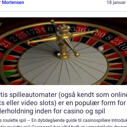
r Mortensen
18 januar
tis spilleautomater (også kendt som onlin
ts eller video slots) er en populær form for
erholdning inden for casino og spil
s roulette spil – En dybdegående guide til casinospillere Introdu