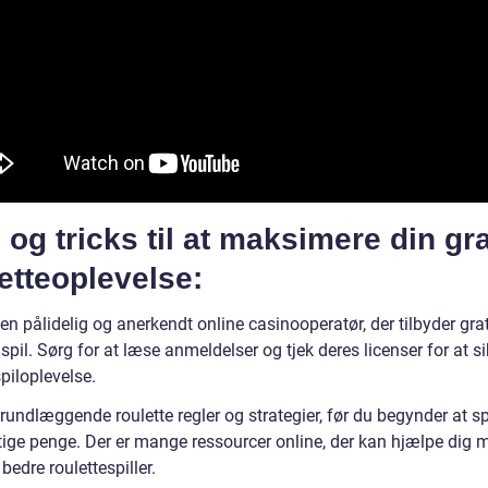
 og tricks til at maksimere din gra
etteoplevelse:
n pålidelig og anerkendt online casinooperatør, der tilbyder gra
 spil. Sørg for at læse anmeldelser og tjek deres licenser for at si
spiloplevelse.
undlæggende roulette regler og strategier, før du begynder at sp
tige penge. Der er mange ressourcer online, der kan hjælpe dig 
 bedre roulettespiller.