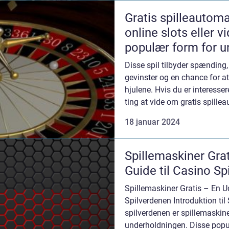
Gratis spilleautom
online slots eller v
populær form for u
casino og spil
Disse spil tilbyder spænding
gevinster og en chance for at
hjulene. Hvis du er interesseret
ting at vide om gratis spille
g...
18 januar 2024
Spillemaskiner Gra
Guide til Casino Spi
Spillemaskiner Gratis – En U
Spilverdenen Introduktion til
spilverdenen er spillemaskine
underholdningen. Disse popu