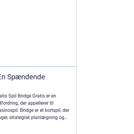
: En Spændende
atis Spil Bridge Gratis er en
ordring, der appellerer til
inospil. Bridge er et kortspil, der
nger, strategisk planlægning og