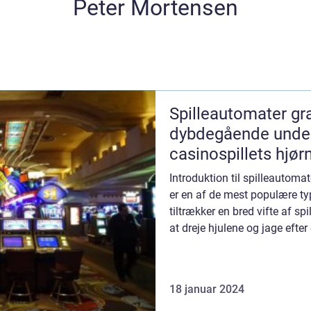
Peter Mortensen
Spilleautomater gra
dybdegående under
casinospillets hjør
Introduktion til spilleautomat
er en af de mest populære ty
tiltrækker en bred vifte af s
at dreje hjulene og jage efter 
18 januar 2024