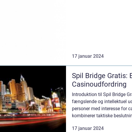
17 januar 2024
Spil Bridge Gratis
Casinoudfordring
Introduktion til Spil Bridge Gr
fængslende og intellektuel udf
personer med interesse for cas
kombinerer taktiske beslutni
samar...
17 januar 2024