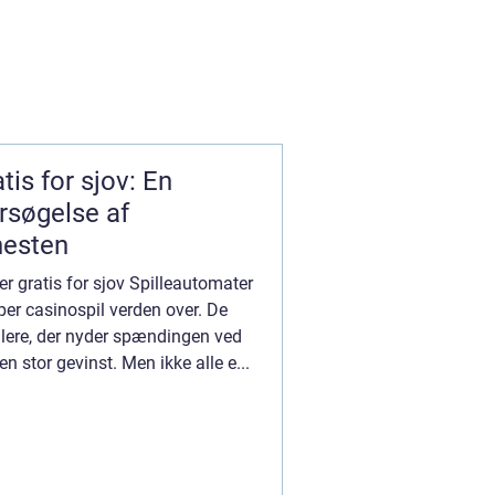
tis for sjov: En
søgelse af
nesten
er gratis for sjov Spilleautomater
per casinospil verden over. De
pillere, der nyder spændingen ved
en stor gevinst. Men ikke alle e...