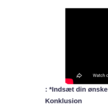
: *Indsæt din ønske
Konklusion