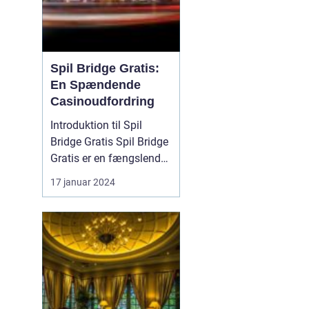
Spil Bridge Gratis:
En Spændende
Casinoudfordring
Introduktion til Spil
Bridge Gratis Spil Bridge
Gratis er en fængslende
og intellektuel
17 januar 2024
udfordring, der appellerer
til personer med
interesse for casinospil.
Bridge er et kortspil, der
kombinerer taktiske
beslutninger, strategisk
planlægning og sama...