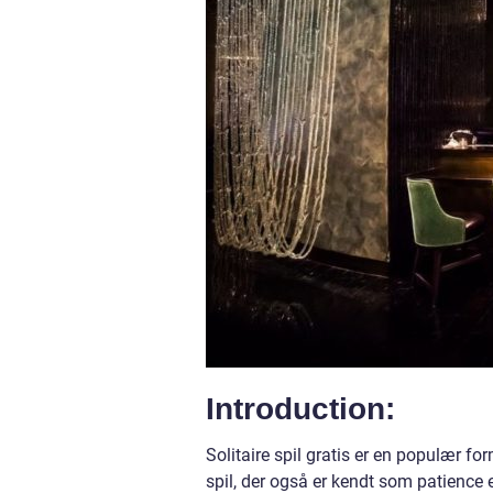
Introduction:
Solitaire spil gratis er en populær f
spil, der også er kendt som patience 