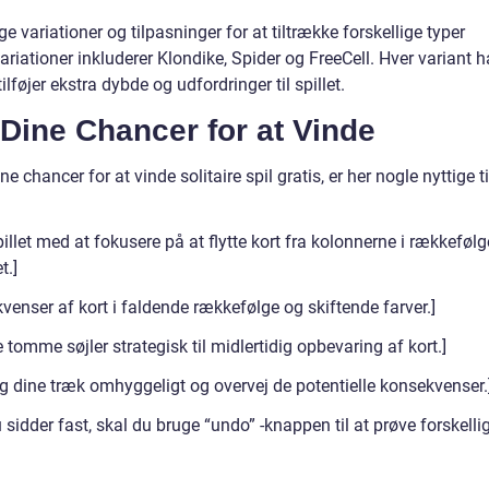
e variationer og tilpasninger for at tiltrække forskellige typer
riationer inkluderer Klondike, Spider og FreeCell. Hver variant h
tilføjer ekstra dybde og udfordringer til spillet.
e Dine Chancer for at Vinde
ne chancer for at vinde solitaire spil gratis, er her nogle nyttige t
et med at fokusere på at flytte kort fra kolonnerne i rækkefølg
t.]
nser af kort i faldende rækkefølge og skiftende farver.]
mme søjler strategisk til midlertidig opbevaring af kort.]
ine træk omhyggeligt og overvej de potentielle konsekvenser.
dder fast, skal du bruge “undo” -knappen til at prøve forskelli