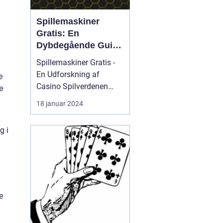
Spillemaskiner
Gratis: En
Dybdegående Guide
til Casino Spil
Spillemaskiner Gratis -
En Udforskning af
e
Casino Spilverdenen
e
Introduktion til
18 januar 2024
Spillemaskiner Gratis ...
g i
e