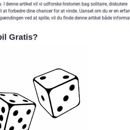
I denne artikel vil vi udforske historien bag solitaire, diskutere
 til at forbedre dine chancer for at vinde. Uanset om du er en erfa
i spændingen ved at spille, vil du finde denne artikel både informa
il Gratis?