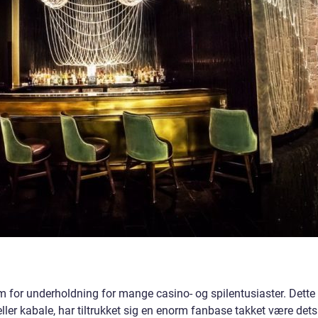
orm for underholdning for mange casino- og spilentusiaster. Dette
eller kabale, har tiltrukket sig en enorm fanbase takket være dets