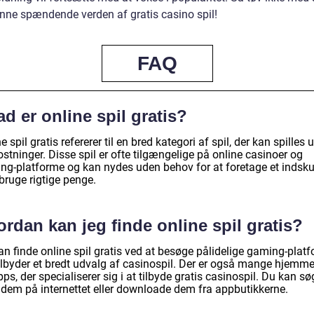
enne spændende verden af gratis casino spil!
FAQ
d er online spil gratis?
e spil gratis refererer til en bred kategori af spil, der kan spilles
tninger. Disse spil er ofte tilgængelige på online casinoer og
ng-platforme og kan nydes uden behov for at foretage et indsk
 bruge rigtige penge.
rdan kan jeg finde online spil gratis?
n finde online spil gratis ved at besøge pålidelige gaming-platf
tilbyder et bredt udvalg af casinospil. Der er også mange hjemme
ps, der specialiserer sig i at tilbyde gratis casinospil. Du kan sø
r dem på internettet eller downloade dem fra appbutikkerne.