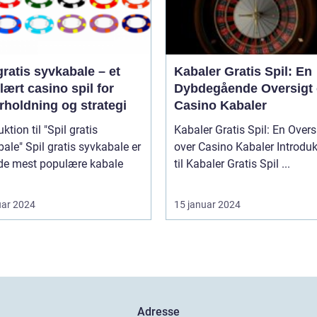
gratis syvkabale – et
Kabaler Gratis Spil: En
ært casino spil for
Dybdegående Oversigt 
rholdning og strategi
Casino Kabaler
ktion til "Spil gratis
Kabaler Gratis Spil: En Overs
tis syvkabale er
over Casino Kabaler Introduktion
 de mest populære kabale
til Kabaler Gratis Spil ...
uar 2024
15 januar 2024
Adresse