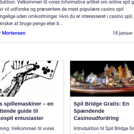
duktion: Velkommen til vores informative artikel om online spil gr
vi vil udforske og præsentere de mest populære casino spil
ngelige uden omkostninger. Hvis du er interesseret i casino spil
ønsker at bruge penge eller b...
r Mortensen
18 januar
s spillemaskiner – en
Spil Bridge Gratis: En
tende guide til
Spændende
ospil entusiaster
Casinoudfordring
ning: Velkommen til vores
Introduktion til Spil Bridge Gr