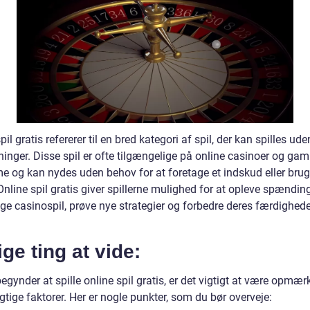
pil gratis refererer til en bred kategori af spil, der kan spilles ude
inger. Disse spil er ofte tilgængelige på online casinoer og gam
e og kan nydes uden behov for at foretage et indskud eller bruge
nline spil gratis giver spillerne mulighed for at opleve spændin
ige casinospil, prøve nye strategier og forbedre deres færdighed
ige ting at vide:
egynder at spille online spil gratis, er det vigtigt at være opm
gtige faktorer. Her er nogle punkter, som du bør overveje: