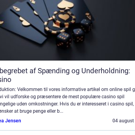
begrebet af Spænding og Underholdning:
sino
duktion: Velkommen til vores informative artikel om online spil gr
vi vil udforske og præsentere de mest populære casino spil
ngelige uden omkostninger. Hvis du er interesseret i casino spil
ønsker at bruge penge eller b...
ea Jensen
04 august