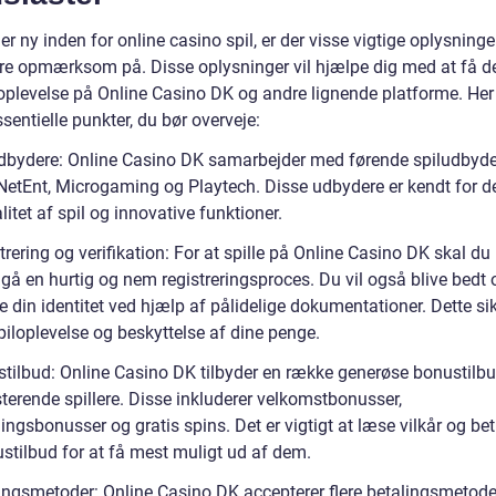
er ny inden for online casino spil, er der visse vigtige oplysninge
re opmærksom på. Disse oplysninger vil hjælpe dig med at få d
oplevelse på Online Casino DK og andre lignende platforme. Her
sentielle punkter, du bør overveje:
udbydere: Online Casino DK samarbejder med førende spiludbyd
etEnt, Microgaming og Playtech. Disse udbydere er kendt for d
litet af spil og innovative funktioner.
trering og verifikation: For at spille på Online Casino DK skal du
å en hurtig og nem registreringsproces. Du vil også blive bedt 
re din identitet ved hjælp af pålidelige dokumentationer. Dette si
piloplevelse og beskyttelse af dine penge.
stilbud: Online Casino DK tilbyder en række generøse bonustilbud
terende spillere. Disse inkluderer velkomstbonusser,
ingsbonusser og gratis spins. Det er vigtigt at læse vilkår og bet
ustilbud for at få mest muligt ud af dem.
lingsmetoder: Online Casino DK accepterer flere betalingsmetode