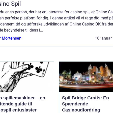
ino Spil
du er en person, der har en interesse for casino spil, er Online C
n perfekte platform for dig. I denne artikel vil vi tage dig med p
e gennem tid og udforske udviklingen af Online Casino DK fra de
 begyndelse til dens i...
r Mortensen
18 januar
s spillemaskiner – en
Spil Bridge Gratis: En
tende guide til
Spændende
ospil entusiaster
Casinoudfordring