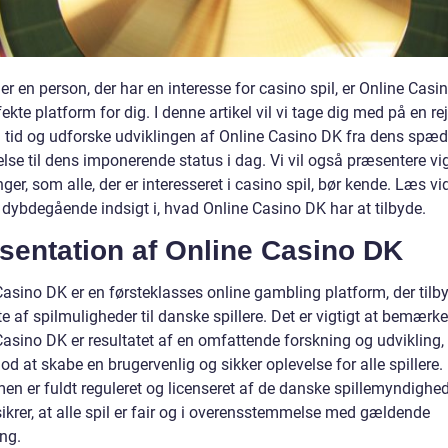
er en person, der har en interesse for casino spil, er Online Casi
ekte platform for dig. I denne artikel vil vi tage dig med på en re
tid og udforske udviklingen af Online Casino DK fra dens spæ
lse til dens imponerende status i dag. Vi vil også præsentere vi
ger, som alle, der er interesseret i casino spil, bør kende. Læs vi
 dybdegående indsigt i, hvad Online Casino DK har at tilbyde.
sentation af Online Casino DK
Casino DK er en førsteklasses online gambling platform, der tilb
te af spilmuligheder til danske spillere. Det er vigtigt at bemærke
Casino DK er resultatet af en omfattende forskning og udvikling,
od at skabe en brugervenlig og sikker oplevelse for alle spillere.
en er fuldt reguleret og licenseret af de danske spillemyndighed
sikrer, at alle spil er fair og i overensstemmelse med gældende
ng.