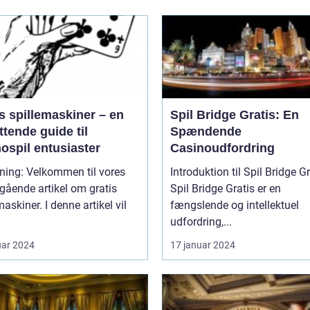
s spillemaskiner – en
Spil Bridge Gratis: En
tende guide til
Spændende
ospil entusiaster
Casinoudfordring
ning: Velkommen til vores
Introduktion til Spil Bridge Gr
gående artikel om gratis
Spil Bridge Gratis er en
maskiner. I denne artikel vil
fængslende og intellektuel
udfordring,...
uar 2024
17 januar 2024