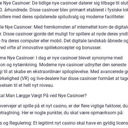
e Nye Casinoer: De tidlige nye casinoer daterer sig tilbage til sl
0. århundrede. Disse casinoer blev primært etableret i fysiske lo
spillere med deres opdaterede spiludvalg og moderne faciliteter.
ale Nye Casinoer: Med fremkomsten af internettet kom de digital
. Disse casinoer gjorde det muligt for spillere at nyde deres yndl
fra deres computer eller mobil. Det digitale landskab åbnede o
red vifte af innovative spillekoncepter og bonusser.
ne Nye Casinoer: I dag er nye casinoer blevet synonyme med
ion og nytænkning. Moderne nye casinoer udnytter den seneste
i til at skabe en ekstraordinær spiloplevelse. Med avancerede gr
virkelighed (VR) og live-dealere har disse casinoer formået at tag
velsen til et helt nyt niveau.
al Man Lægge Vægt På ved Nye Casinoer?
vervejer at spille på et nyt casino, er der flere vigtige faktorer, d
betragtning. Her er nogle punkter, du skal være opmærksom på:
s og Regulering: Et legitimt nyt casino skal have en gyldig licens