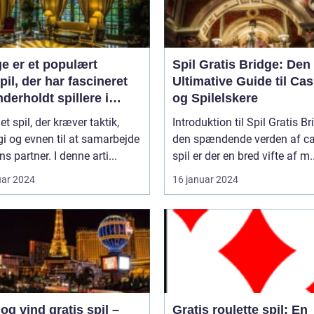
e er et populært
Spil Gratis Bridge: Den
pil, der har fascineret
Ultimative Guide til Cas
derholdt spillere i
og Spilelskere
r
 et spil, der kræver taktik,
Introduktion til Spil Gratis Bri
gi og evnen til at samarbejde
den spændende verden af c
s partner. I denne arti...
spil er der en bred vifte af m..
uar 2024
16 januar 2024
g vind gratis spil –
Gratis roulette spil: En