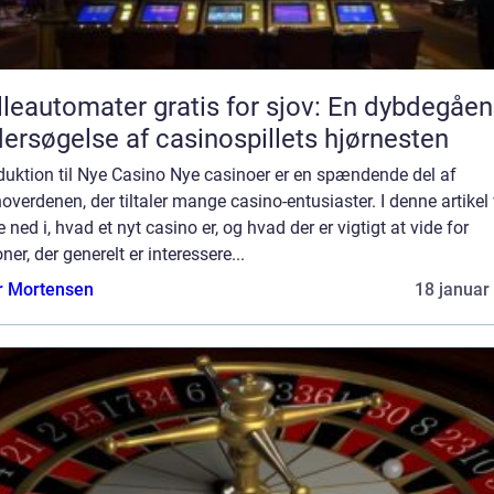
lleautomater gratis for sjov: En dybdegåe
ersøgelse af casinospillets hjørnesten
duktion til Nye Casino Nye casinoer er en spændende del af
overdenen, der tiltaler mange casino-entusiaster. I denne artikel v
 ned i, hvad et nyt casino er, og hvad der er vigtigt at vide for
ner, der generelt er interessere...
r Mortensen
18 januar