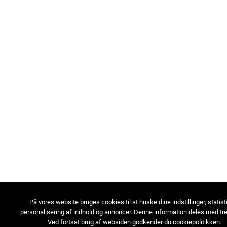
På vores website bruges cookies til at huske dine indstillinger, statist
personalisering af indhold og annoncer. Denne information deles med tre
Ved fortsat brug af websiden godkender du cookiepolitikken.