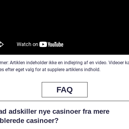
mer: Artiklen indeholder ikke en indlejring af en video. Videoer k
s efter eget valg for at supplere artiklens indhold.
FAQ
d adskiller nye casinoer fra mere
ablerede casinoer?