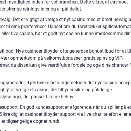
ret myndighed inden for spilbranchen. Dette sikrer, at casinoet
er strenge retningslinjer og er pålideligt.
dvalg: Det er vigtigt at vælge et nyt casino med et bredt udvalg af
ser til dine præferencer. Uanset om du foretrækker spilleautomat
l eller live casino, bør et godt nyt casino kunne imødekomme din
tilbud: Nye casinoer tilbyder ofte generøse bonustilbud for at ti
e. Vær opmærksom på velkomstbonusser, gratis spins og VIP-
mer, da disse kan give værdifulde fordele og øge dine chancer f
lingsmetoder: Tjek hvilke betalingsmetoder det nye casino accept
igtigt at vælge et casino, der tilbyder sikre og pålidelige
sløsninger, der passer til dine behov.
esupport: En god kundesupport er afgørende, når du spiller på et
Sikre dig, at casinoet tilbyder support via live chat, telefon eller e
 er tilgængelige døgnet rundt.