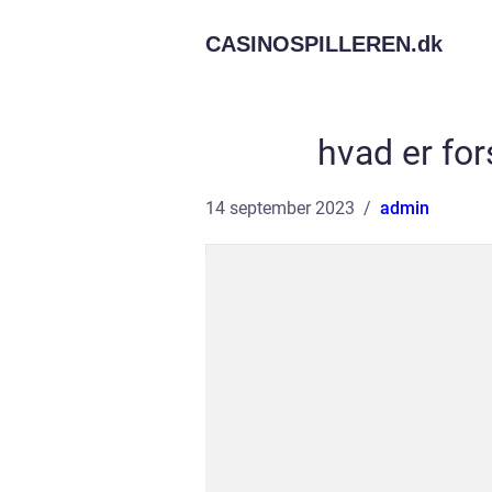
CASINOSPILLEREN.
dk
hvad er fo
14 september 2023
admin