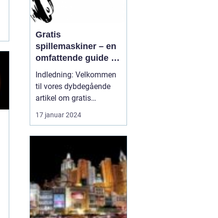
r
Gratis
spillemaskiner – en
omfattende guide til
casinospil
Indledning: Velkommen
entusiaster
til vores dybdegående
artikel om gratis
spillemaskiner. I denne
17 januar 2024
artikel vil vi præsentere
en omfattende guide til
alle, der er interesseret i
casino spil. Vi vil starte
med at præsentere hvad
"gratis spillemaskiner" er,
og deref...