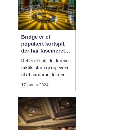
Bridge er et
populært kortspil,
der har fascineret
og underholdt
Det er et spil, der kræver
spillere i årtier
taktik, strategi og evnen
til at samarbejde med
ens partner. I denne
17 januar 2024
artikel vil vi dykke ned i
verden af "bridge spil
gratis" og udforske, hvad
der er vigtigt at vide for
personer, der er generelt
interesserede i casino