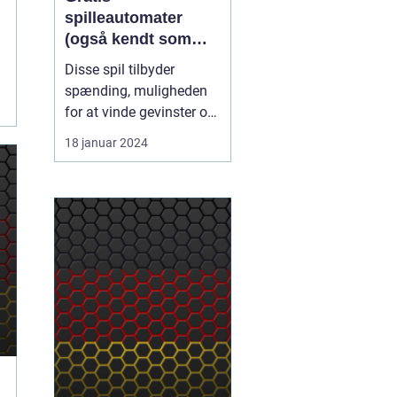
spilleautomater
(også kendt som
online slots eller
Disse spil tilbyder
video slots) er en
spænding, muligheden
populær form for
for at vinde gevinster og
underholdning
en chance for at opleve
18 januar 2024
inden for casino og
adrenalinen ved at dreje
spil
hjulene. Hvis du er
interesseret i casino spil,
er der flere vigtige ting at
vide om gratis
spilleautomater. En
gratis spilleautomat ...