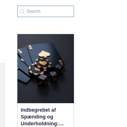
Indbegrebet af
Spænding og
Underholdning: