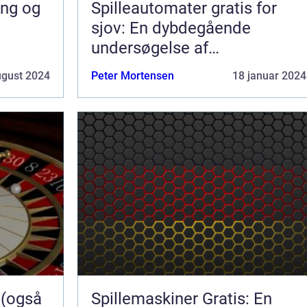
ing og
Spilleautomater gratis for
o
sjov: En dybdegående
undersøgelse af
casinospillets hjørnesten
ugust 2024
Peter Mortensen
18 januar 2024
 (også
Spillemaskiner Gratis: En