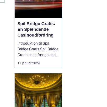
Spil Bridge Gratis:
En Spændende
Casinoudfordring
Introduktion til Spil
Bridge Gratis Spil Bridge
Gratis er en fængslende
og intellektuel
17 januar 2024
udfordring, der appellerer
til personer med
interesse for casinospil.
Bridge er et kortspil, der
kombinerer taktiske
beslutninger, strategisk
planlægning og sama...