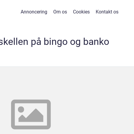
Annoncering
Om os
Cookies
Kontakt os
rskellen på bingo og banko