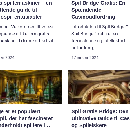
s spillemaskiner – en
Spil Bridge Gratis: En
tende guide til
Spændende
ospil entusiaster
Casinoudfordring
ning: Velkommen til vores
Introduktion til Spil Bridge Gr
gående artikel om gratis
Spil Bridge Gratis er en
maskiner. I denne artikel vil
fængslende og intellektuel
udfordring,...
uar 2024
17 januar 2024
e er et populært
Spil Gratis Bridge: Den
pil, der har fascineret
Ultimative Guide til Cas
derholdt spillere i
og Spilelskere