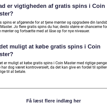
d er vigtigheden af gratis spins i Coin
ster?
s spins er afgørende for at tjene mønter og opgradere din landsb
Master. Jo flere gratis spins du har, desto større er chancerne fo
e mønter og fortsætte med at låse op for nye niveauer.
det muligt at købe gratis spins i Coin
ster?
et er muligt at købe gratis spins i Coin Master med rigtige penge
 har dog været kontroversielt, da det kan give en fordel til spiller
lige til at betale.
Få læst flere indlæg her