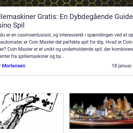
llemaskiner Gratis: En Dybdegående Guide 
ino Spil
du er en casinoentusiast, og interesseret i spændingen ved at sp
eautomater, er Coin Master det perfekte spil for dig. Hvad er Coin
r? Coin Master er et unikt og underholdende spil, der kombinere
nter fra spillemaskiner og by...
r Mortensen
18 januar