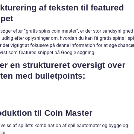
kturering af teksten til featured
ppet
søger efter “gratis spins coin master”, er der stor sandsynlighed 
 udkig efter oplysninger om, hvordan du kan få gratis spins i spil
r det vigtigt at fokusere på denne information for at øge chance
e vist som featured snippet på Google-søgning.
er en struktureret oversigt over
ten med bulletpoints:
oduktion til Coin Master
ivelse af spillets kombination af spilleautomater og bygge-og-
spil