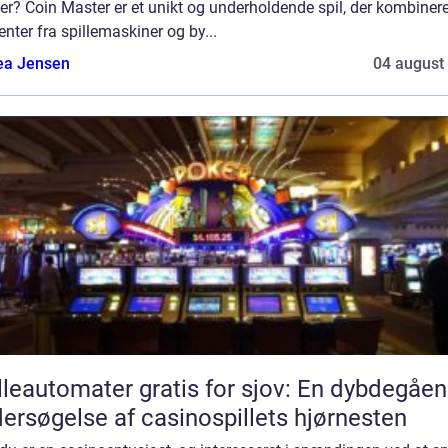
r? Coin Master er et unikt og underholdende spil, der kombinere
nter fra spillemaskiner og by...
ea Jensen
04 august
lleautomater gratis for sjov: En dybdegåe
ersøgelse af casinospillets hjørnesten