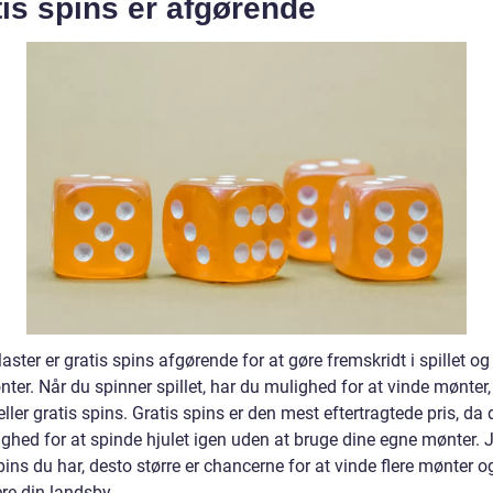
is spins er afgørende
aster er gratis spins afgørende for at gøre fremskridt i spillet og
nter. Når du spinner spillet, har du mulighed for at vinde mønter,
ller gratis spins. Gratis spins er den mest eftertragtede pris, da 
ghed for at spinde hjulet igen uden at bruge dine egne mønter. J
pins du har, desto større er chancerne for at vinde flere mønter o
re din landsby.