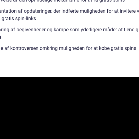
tation af opdateringer, der indførte muligheden for at invitere 
 gratis spin-links
aring af begivenheder og kampe som yderligere måder at tjene g
å
e af kontroversen omkring muligheden for at købe gratis spins