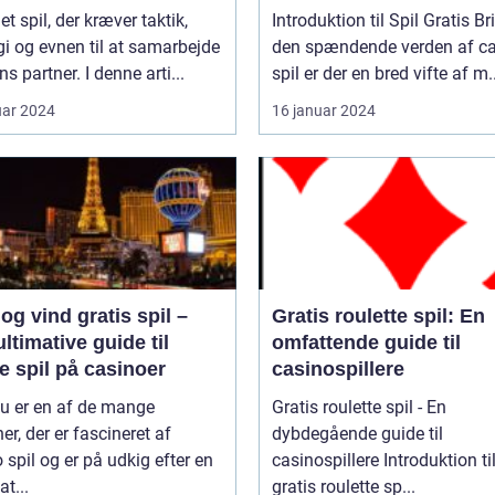
r
 et spil, der kræver taktik,
Introduktion til Spil Gratis Bri
gi og evnen til at samarbejde
den spændende verden af c
s partner. I denne arti...
spil er der en bred vifte af m..
uar 2024
16 januar 2024
g vind gratis spil –
Gratis roulette spil: En
ltimative guide til
omfattende guide til
e spil på casinoer
casinospillere
du er en af de mange
Gratis roulette spil - En
er, der er fascineret af
dybdegående guide til
 spil og er på udkig efter en
casinospillere Introduktion til
t...
gratis roulette sp...