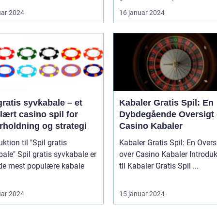
uar 2024
16 januar 2024
gratis syvkabale – et
Kabaler Gratis Spil: En
ært casino spil for
Dybdegående Oversigt 
rholdning og strategi
Casino Kabaler
ktion til "Spil gratis
Kabaler Gratis Spil: En Overs
tis syvkabale er
over Casino Kabaler Introduktion
 de mest populære kabale
til Kabaler Gratis Spil ...
uar 2024
15 januar 2024