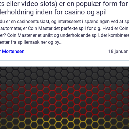
ts eller video slots) er en populær form for
erholdning inden for casino og spil
du er en casinoentusiast, og interesseret i spændingen ved at sp
eautomater, er Coin Master det perfekte spil for dig. Hvad er Coin
r? Coin Master er et unikt og underholdende spil, der kombinere
nter fra spillemaskiner og by...
r Mortensen
18 januar