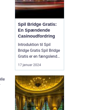
Spil Bridge Gratis:
En Spændende
Casinoudfordring
Introduktion til Spil
Bridge Gratis Spil Bridge
Gratis er en fængslende
og intellektuel
17 januar 2024
udfordring, der appellerer
til personer med
lle
interesse for casinospil.
r
Bridge er et kortspil, der
kombinerer taktiske
beslutninger, strategisk
planlægning og sama...