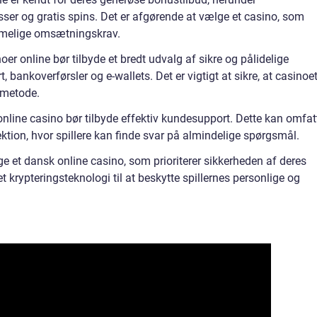
er og gratis spins. Det er afgørende at vælge et casino, som
rimelige omsætningskrav.
r online bør tilbyde et bredt udvalg af sikre og pålidelige
 bankoverførsler og e-wallets. Det er vigtigt at sikre, at casinoe
smetode.
online casino bør tilbyde effektiv kundesupport. Dette kan omfat
ektion, hvor spillere kan finde svar på almindelige spørgsmål.
e et dansk online casino, som prioriterer sikkerheden af deres
t krypteringsteknologi til at beskytte spillernes personlige og