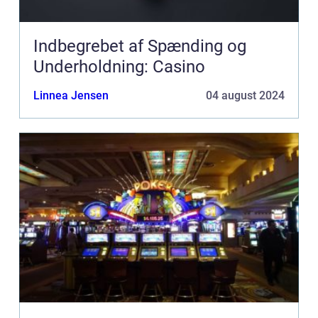
Indbegrebet af Spænding og
Underholdning: Casino
Linnea Jensen
04 august 2024