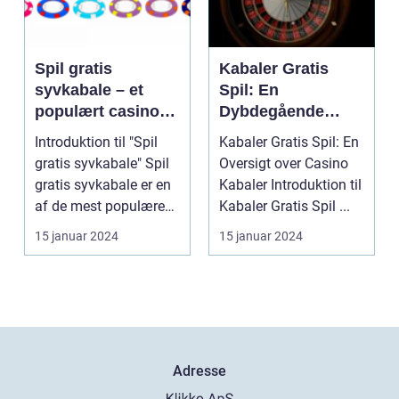
Spil gratis
Kabaler Gratis
syvkabale – et
Spil: En
populært casino
Dybdegående
spil for
Oversigt over
Introduktion til "Spil
Kabaler Gratis Spil: En
underholdning og
Casino Kabaler
gratis syvkabale" Spil
Oversigt over Casino
strategi
gratis syvkabale er en
Kabaler Introduktion til
af de mest populære
Kabaler Gratis Spil ...
kabale spi...
15 januar 2024
15 januar 2024
Adresse