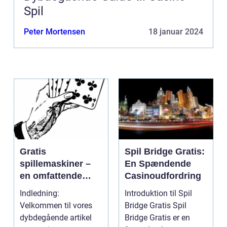
Spil
Peter Mortensen
18 januar 2024
Gratis
Spil Bridge Gratis:
spillemaskiner –
En Spændende
en omfattende
Casinoudfordring
guide til casinospil
Indledning:
Introduktion til Spil
entusiaster
Velkommen til vores
Bridge Gratis Spil
dybdegående artikel
Bridge Gratis er en