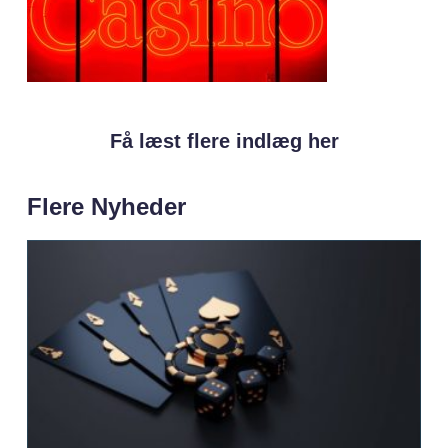
Få læst flere indlæg her
Flere Nyheder