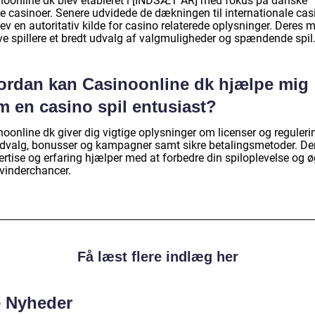
noonline dk blev etableret i [INDSÆT ÅR] med fokus på danske
ne casinoer. Senere udvidede de dækningen til internationale cas
ev en autoritativ kilde for casino relaterede oplysninger. Deres m
ive spillere et bredt udvalg af valgmuligheder og spændende spil
ordan kan Casinoonline dk hjælpe mig
m en casino spil entusiast?
oonline dk giver dig vigtige oplysninger om licenser og reguleri
udvalg, bonusser og kampagner samt sikre betalingsmetoder. De
ertise og erfaring hjælper med at forbedre din spiloplevelse og 
 vinderchancer.
Få læst flere indlæg her
e Nyheder