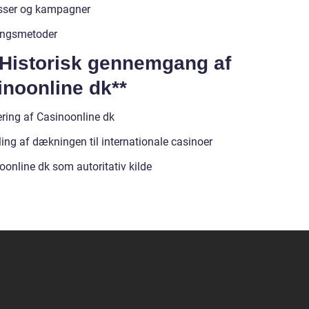
sser og kampagner
ingsmetoder
*Historisk gennemgang af
inoonline dk**
ering af Casinoonline dk
ing af dækningen til internationale casinoer
oonline dk som autoritativ kilde