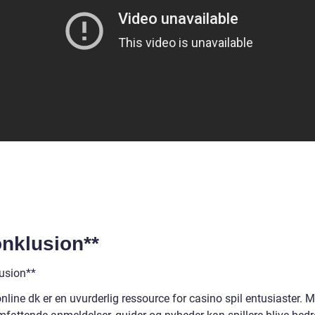
onklusion**
usion**
line dk er en uvurderlig ressource for casino spil entusiaster. 