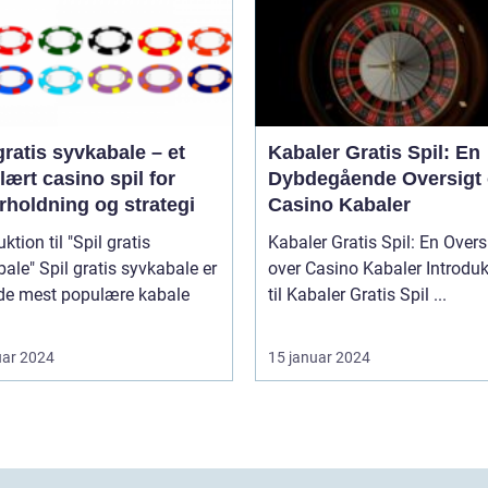
gratis syvkabale – et
Kabaler Gratis Spil: En
ært casino spil for
Dybdegående Oversigt 
rholdning og strategi
Casino Kabaler
ktion til "Spil gratis
Kabaler Gratis Spil: En Overs
tis syvkabale er
over Casino Kabaler Introduktion
 de mest populære kabale
til Kabaler Gratis Spil ...
uar 2024
15 januar 2024