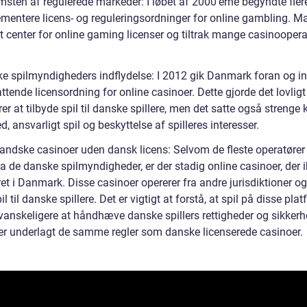
sten af regulerede markeder: I løbet af 2000’erne begyndte fler
ementere licens- og reguleringsordninger for online gambling. Ma
gt center for online gaming licenser og tiltrak mange casinooperat
e spilmyndigheders indflydelse: I 2012 gik Danmark foran og in
tende licensordning for online casinoer. Dette gjorde det lovligt
er at tilbyde spil til danske spillere, men det satte også strenge k
d, ansvarligt spil og beskyttelse af spilleres interesser.
andske casinoer uden dansk licens: Selvom de fleste operatører 
ra de danske spilmyndigheder, er der stadig online casinoer, der i
ret i Danmark. Disse casinoer opererer fra andre jurisdiktioner og
il til danske spillere. Det er vigtigt at forstå, at spil på disse pla
 vanskeligere at håndhæve danske spillers rettigheder og sikkerh
 er underlagt de samme regler som danske licenserede casinoer.