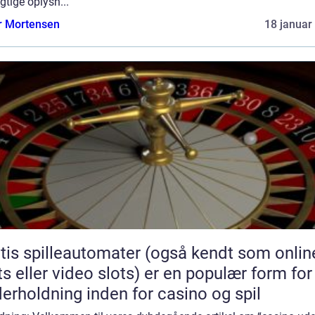
igtige oplysn...
r Mortensen
18 januar
tis spilleautomater (også kendt som onlin
ts eller video slots) er en populær form for
erholdning inden for casino og spil