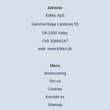
Adresse
web:
www.klikko.dk
Menu
Annoncering
Om os
Cookies
Kontakt os
Sitemap