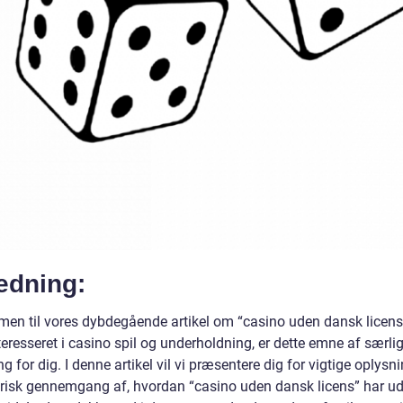
edning:
en til vores dybdegående artikel om “casino uden dansk licens
teresseret i casino spil og underholdning, er dette emne af særli
g for dig. I denne artikel vil vi præsentere dig for vigtige oplysn
orisk gennemgang af, hvordan “casino uden dansk licens” har ud