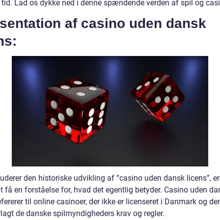
r tid. Lad os dykke ned i denne spændende verden af spil og casi
sentation af casino uden dansk
ns:
tuderer den historiske udvikling af “casino uden dansk licens”, er
at få en forståelse for, hvad det egentlig betyder. Casino uden d
efererer til online casinoer, der ikke er licenseret i Danmark og der
rlagt de danske spilmyndigheders krav og regler.