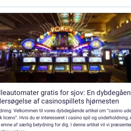
lleautomater gratis for sjov: En dybdegåe
ersøgelse af casinospillets hjørnesten
edning: Velkommen til vores dybdegående artikel om “casino ud
 licens”. Hvis du er interesseret i casino spil og underholdning, 
 emne af særlig betydning for dig. I denne artikel vil vi præsente