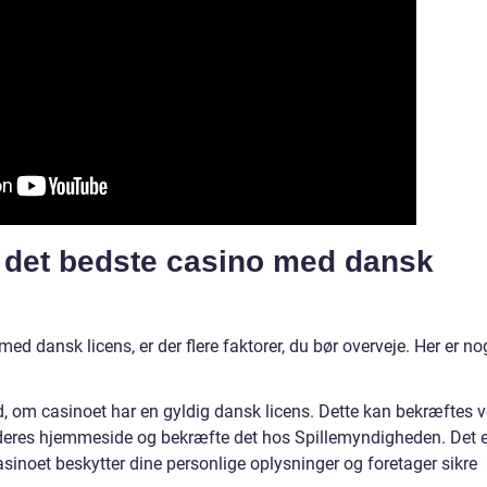
 det bedste casino med dansk
d dansk licens, er der flere faktorer, du bør overveje. Her er no
id, om casinoet har en gyldig dansk licens. Dette kan bekræftes 
deres hjemmeside og bekræfte det hos Spillemyndigheden. Det e
sinoet beskytter dine personlige oplysninger og foretager sikre