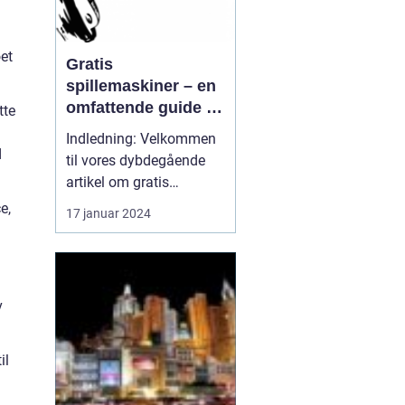
et
Gratis
spillemaskiner – en
omfattende guide til
tte
casinospil
Indledning: Velkommen
entusiaster
d
til vores dybdegående
artikel om gratis
spillemaskiner. I denne
e,
17 januar 2024
artikel vil vi præsentere
en omfattende guide til
alle, der er interesseret i
casino spil. Vi vil starte
v
med at præsentere hvad
"gratis spillemaskiner" er,
og deref...
il