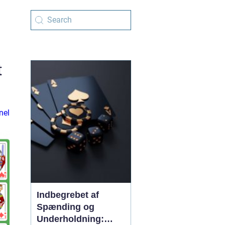
t
nel
Indbegrebet af
Spænding og
Underholdning: