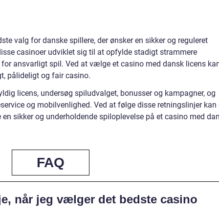
te valg for danske spillere, der ønsker en sikker og reguleret
isse casinoer udviklet sig til at opfylde stadigt strammere
for ansvarligt spil. Ved at vælge et casino med dansk licens ka
t, pålideligt og fair casino.
gyldig licens, undersøg spiludvalget, bonusser og kampagner, og
vice og mobilvenlighed. Ved at følge disse retningslinjer kan
e en sikker og underholdende spiloplevelse på et casino med da
FAQ
je, når jeg vælger det bedste casino