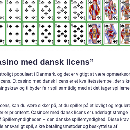
asino med dansk licens”
t utroligt populært i Danmark, og det er vigtigt at være opmærks
icens. Et casino med dansk licens er et kvalitetsstempel, der sikre
ningskrav og tilbyder fair spil samtidig med at det tager spillerne
ns, kan du være sikker på, at du spiller på et lovligt og reguler
er er prioriteret. Casinoer med dansk licens er underlagt strenge
t af Spillemyndigheden – den danske spillemyndighed. Disse krav
yde ansvarligt spil, sikre betalingsmetoder og beskyttelse af