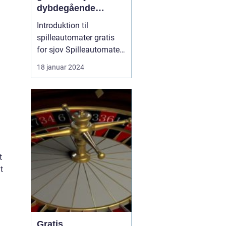
dybdegående
undersøgelse af
Introduktion til
casinospillets
spilleautomater gratis
hjørnesten
for sjov Spilleautomater
er en af de mest
18 januar 2024
populære typer
casinospil verden over.
De tiltrækker en bred
vifte af spillere, der nyder
spændingen ved at dreje
hjulene og jage efter en
stor gevinst. Men ikke
t
alle ...
t
Gratis