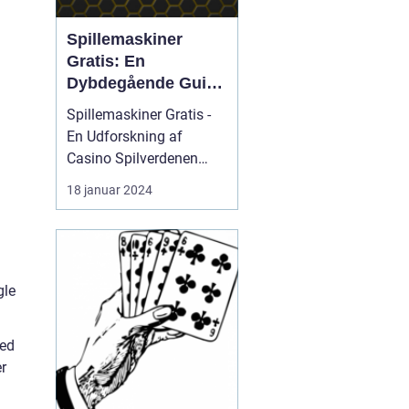
Spillemaskiner
Gratis: En
Dybdegående Guide
til Casino Spil
Spillemaskiner Gratis -
En Udforskning af
Casino Spilverdenen
Introduktion til
18 januar 2024
Spillemaskiner Gratis ...
gle
ved
r