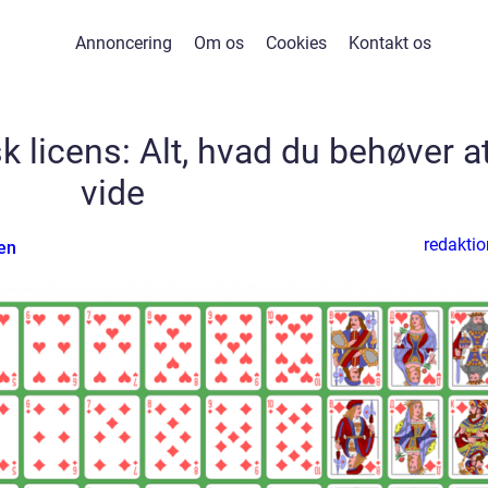
Annoncering
Om os
Cookies
Kontakt os
 licens: Alt, hvad du behøver a
vide
redaktio
en