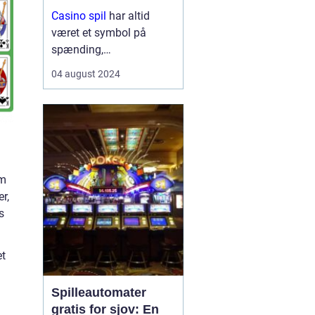
Casino
Casino spil
har altid
været et symbol på
spænding,
underholdning og
04 august 2024
muligheden for at vinde
stort. Den blanding af
glitrende lys,
spændingens sus og
rygt...
om
r,
s
et
Spilleautomater
gratis for sjov: En