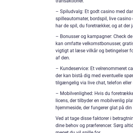
transaktioner.
– Spiludvalg: Et godt casino med dans
spilleautomater, bordspil, live casin
har de spil, du foretrækker, og at der j
– Bonusser og kampagner: Check de f
kan omfatte velkomstbonusser, grati
vigtigt at læse vilkår og betingelser
af den.
– Kundeservice: Et velrenommeret cas
der kan bistå dig med eventuelle spø
tilgængelig via live chat, telefon ell
– Mobilvenlighed: Hvis du foretrækker
licens, der tilbyder en mobilvenlig pl
hjemmeside, der fungerer glat på din 
Ved at tage disse faktorer i betragtni
dine behov og præferencer. Sørg altid
meget du vil spille for.