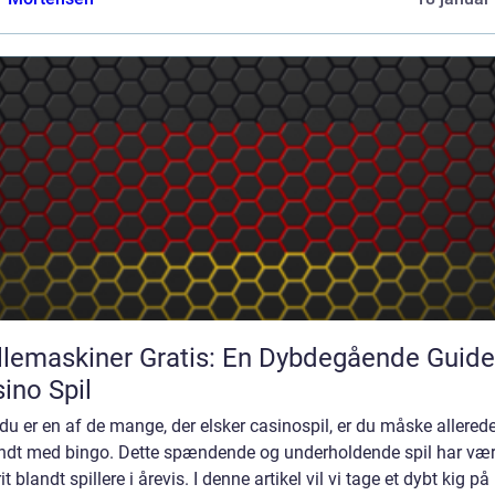
llemaskiner Gratis: En Dybdegående Guide 
ino Spil
du er en af de mange, der elsker casinospil, er du måske allered
ndt med bingo. Dette spændende og underholdende spil har vær
it blandt spillere i årevis. I denne artikel vil vi tage et dybt kig på