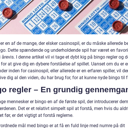
er en af de mange, der elsker casinospil, er du måske allerede b
go. Dette spændende og underholdende spil har været en favori
 i årevis. I denne artikel vil vi tage et dybt kig på bingo regler og d
, for at give dig en dybere forståelse af spillet. Uanset om du er 
er inden for casinospil, eller allerede er en erfaren spiller, vil d
give dig al den viden, du har brug for, for at kunne nyde bingo til 
go regler – En grundig gennemga
e mennesker er bingo en af de første spil, der introducerer dem 
rdenen. Det er et relativt simpelt spil at forstå, men hvis du aldr
et før, er det vigtigt at forstå reglerne.
rordnede mål med bingo er at få en fuld linje med numre på dit