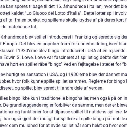
se kan spores tilbage til det 16. århundrede i Italien, hvor det ble
otteri kaldet “Lo Giuoco del Lotto d’Italia”. Dette lotterispil invol
 af tal fra en bunke, og spillerne skulle krydse af på deres kort f
 de matchende tal.
. århundrede blev spillet introduceret i Frankrig og spredte sig dere
af Europa. Det blev en populær form for underholdning, især bla
klasser. I 1920’erne blev bingo introduceret i USA af en rejsende
 Edwin S. Lowe. Lowe var fascineret af spillet og døbte det “bin
 have hørt en spiller råbe “bingo” ved en fejltagelse i stedet for “
lev hurtigt en sensation i USA, og i 1930’erne blev der dannet m
bber, hvor folk kunne spille spillet sammen. Reglerne for bingo 
iseret, og spillet blev spredt til andre dele af verden.
illes bingo ikke kun i traditionelle bingohaller, men også på onli
. De grundlæggende regler forbliver de samme, men der er blevet 
ationer og funktioner for at tilpasse spillet til nutidens spillere.
i har også gjort det muligt for spillere at spille bingo på mobile
giver dem mulighed for at nyde spillet når som helst og hvor som