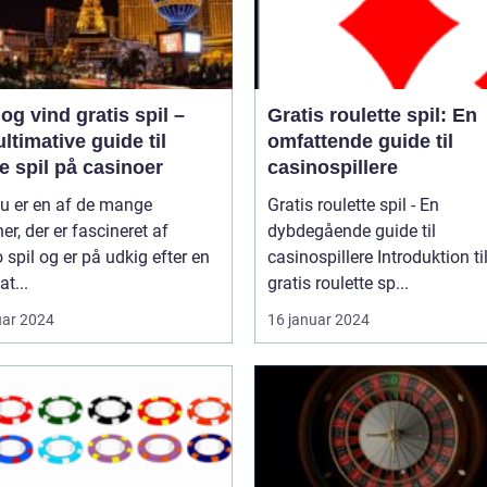
g vind gratis spil –
Gratis roulette spil: En
ltimative guide til
omfattende guide til
e spil på casinoer
casinospillere
du er en af de mange
Gratis roulette spil - En
er, der er fascineret af
dybdegående guide til
 spil og er på udkig efter en
casinospillere Introduktion til
t...
gratis roulette sp...
uar 2024
16 januar 2024