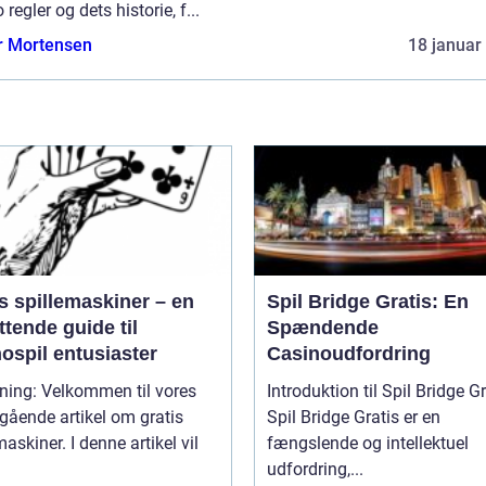
 regler og dets historie, f...
r Mortensen
18 januar
s spillemaskiner – en
Spil Bridge Gratis: En
tende guide til
Spændende
ospil entusiaster
Casinoudfordring
ning: Velkommen til vores
Introduktion til Spil Bridge Gr
gående artikel om gratis
Spil Bridge Gratis er en
maskiner. I denne artikel vil
fængslende og intellektuel
udfordring,...